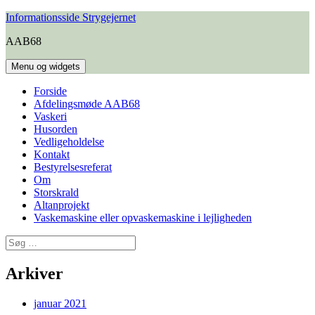
Hop
Informationsside Strygejernet
til
AAB68
indhold
Menu og widgets
Forside
Afdelingsmøde AAB68
Vaskeri
Husorden
Vedligeholdelse
Kontakt
Bestyrelsesreferat
Om
Storskrald
Altanprojekt
Vaskemaskine eller opvaskemaskine i lejligheden
Søg
efter:
Arkiver
januar 2021