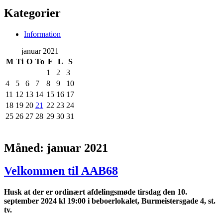
Kategorier
Information
januar 2021
M
Ti
O
To
F
L
S
1
2
3
4
5
6
7
8
9
10
11
12
13
14
15
16
17
18
19
20
21
22
23
24
25
26
27
28
29
30
31
Måned:
januar 2021
Velkommen til AAB68
Husk at der er ordinært afdelingsmøde tirsdag den 10.
september 2024 kl 19:00 i beboerlokalet, Burmeistersgade 4, st.
tv.