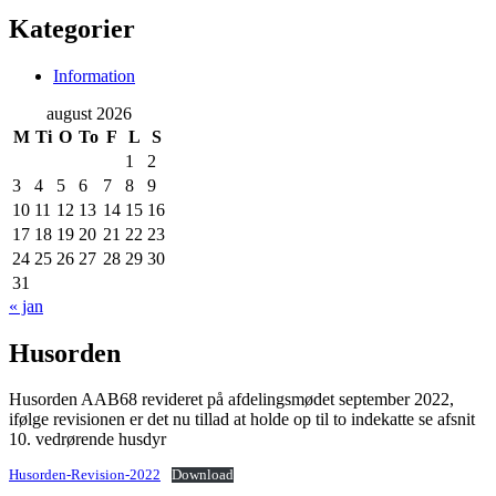
Kategorier
Information
august 2026
M
Ti
O
To
F
L
S
1
2
3
4
5
6
7
8
9
10
11
12
13
14
15
16
17
18
19
20
21
22
23
24
25
26
27
28
29
30
31
« jan
Husorden
Husorden AAB68 revideret på afdelingsmødet september 2022,
ifølge revisionen er det nu tillad at holde op til to indekatte se afsnit
10. vedrørende husdyr
Husorden-Revision-2022
Download