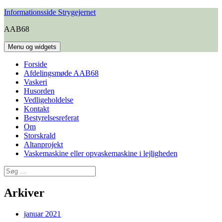
Hop
Informationsside Strygejernet
til
AAB68
indhold
Menu og widgets
Forside
Afdelingsmøde AAB68
Vaskeri
Husorden
Vedligeholdelse
Kontakt
Bestyrelsesreferat
Om
Storskrald
Altanprojekt
Vaskemaskine eller opvaskemaskine i lejligheden
Søg
efter:
Arkiver
januar 2021